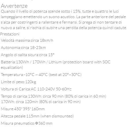
Avvertenze
Quando il livello di potenza scende sotto i 15%, tutte e quattro le luci
lampeggiano emettendo un suono acustico. La parte anteriore del pedale
s’alza per costringerti a rallentare e fermarsi. Si prega di non tentare di
nuovo a salire, si rischia di subire una perdita della potenza quindi cadute.
Prestazioni
Velocità massima:circa 18km/h
Autonomia:circa 18-23km
Angolo di salita sicura:circa 15°
Batteria:130Wh / 170Wh / Lithium (protection board with SOC
equalization)
Temperatura:-10°C ~ 40°C (best at 20°~30°C)
Limite di peso:120kg
Voltura di Carica:AC 110-240V 50-60Hz
Tempo di carica:130Wh: circa 90 min (80% di carica in 60 min)
170Wh: circa 120min (80% di carica in 90 min)
Misure:450*395*160mm
Altezza pedale:115mm (when dismounted)
Misura pneumatico:Ф360 mm