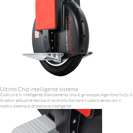
Ultimo Chip intelligente sistema
Costruire-in intelligente bilanciamento chip & giroscopio;Algoritmo fuzzy &
Aviation altitudine tecnica di controllo;Scortare il vostro senso con il
nostro sistema di protezione intelligente.