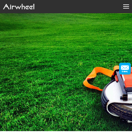
Products
Fashion Now
Support
Sharing & Rental
About Us
Contact Us
Language