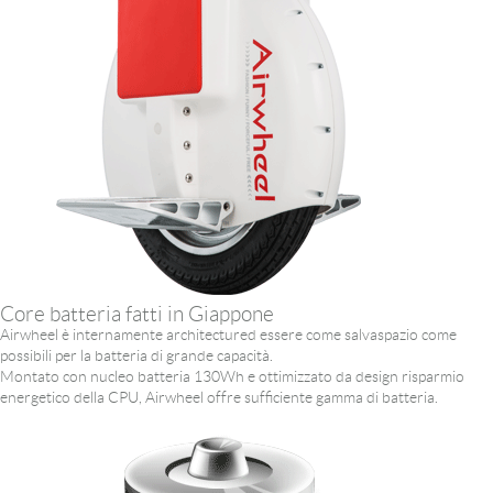
Core batteria fatti in Giappone
Airwheel è internamente architectured essere come salvaspazio come
possibili per la batteria di grande capacità.
Montato con nucleo batteria 130Wh e ottimizzato da design risparmio
energetico della CPU, Airwheel offre sufficiente gamma di batteria.